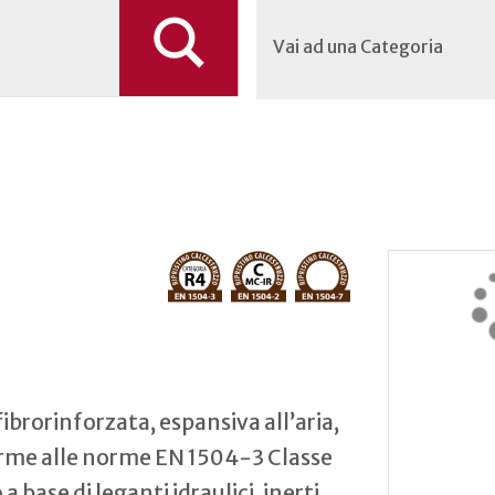
Vai ad una Categoria
ibrorinforzata, espansiva all’aria,
orme alle norme EN 1504-3 Classe
base di leganti idraulici, inerti