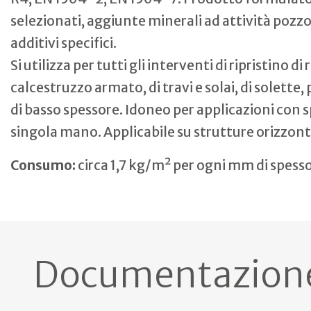
selezionati, aggiunte minerali ad attività pozzo
additivi specifici.
Si utilizza per tutti gli interventi di ripristino d
calcestruzzo armato, di travi e solai, di solette,
di basso spessore. Idoneo per applicazioni con 
singola mano. Applicabile su strutture orizzontal
Consumo:
circa 1,7 kg/m² per ogni mm di spesso
Documentazion