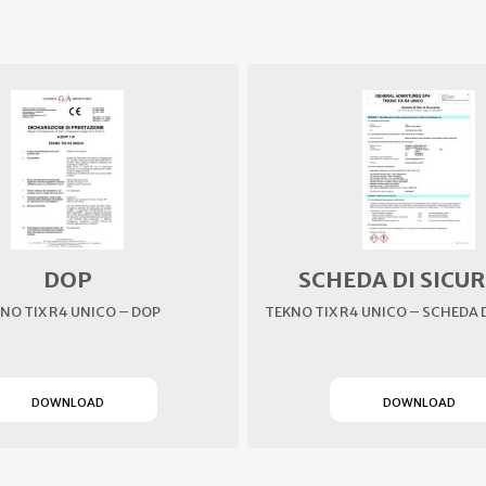
DOP
SCHEDA DI SICU
NO TIX R4 UNICO – DOP
TEKNO TIX R4 UNICO – SCHEDA 
(SI APRE IN UN NUOVO TAB)
(SI
DOWNLOAD
DOWNLOAD