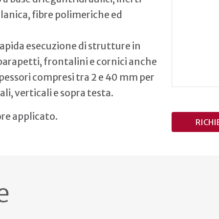
lanica, fibre polimeriche ed
i rapida esecuzione di strutture in
 parapetti, frontalini e cornici anche
spessori compresi tra 2 e 40 mm per
i, verticali e sopra testa.
re applicato.
RICHI
e