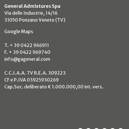
General Admixtures Spa
Via delle Industrie, 14/16
31050 Ponzano Veneto (TV)
(si apre in un nuovo tab)
Google Maps
T. + 39 0422 966911
F. + 39 0422 969740
info@gageneral.com
C.C.I.A.A. TV R.E.A. 309223
CF e P.IVA 03925930269
Cap.Soc. deliberato € 1.000.000,00 int. vers.