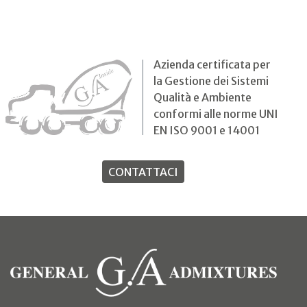
Azienda certificata per
la Gestione dei Sistemi
Qualità e Ambiente
conformi alle norme UNI
EN ISO 9001 e 14001
CONTATTACI
(si ap