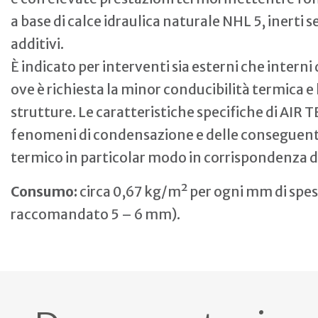
a base di calce idraulica naturale NHL 5, inerti se
additivi.
È indicato per interventi sia esterni che interni
ove è richiesta la minor conducibilità termica e 
strutture. Le caratteristiche specifiche di AIR
fenomeni di condensazione e delle conseguenti
termico in particolar modo in corrispondenza de
Consumo:
circa 0,67 kg/m² per ogni mm di spes
raccomandato 5 – 6 mm).