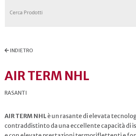
INDIETRO
AIR TERM NHL
RASANTI
AIR TERM NHL
è un rasante di elevata tecnologi
contraddistinto da una eccellente capacità di
e con elevate prestazioni termoriflettenti e f