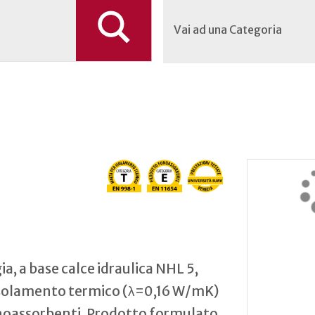
Vai ad una Categoria
a, a base calce idraulica NHL 5,
 isolamento termico (λ=0,16 W/mK)
onoassorbenti. Prodotto formulato