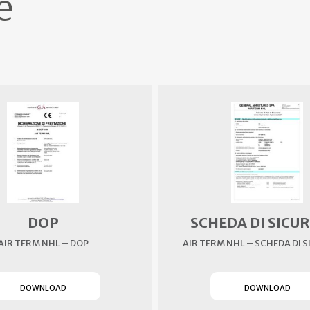
e
DOP
SCHEDA DI SICU
AIR TERM NHL – DOP
AIR TERM NHL – SCHEDA DI 
(SI APRE IN UN NUOVO TAB)
(SI
DOWNLOAD
DOWNLOAD